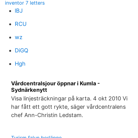
inventor 7 letters
lBJ
RCU
wz
DiGQ
Hgh
Vårdcentralsjour öppnar i Kumla -
Sydnärkenytt
Visa linjesträckningar på karta. 4 okt 2010 Vi
har fått ett gott rykte, säger vårdcentralens
chef Ann-Christin Ledstam.
Turism falun borlänge