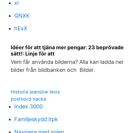
xr
QNXK
hExX
Idéer för att tjäna mer pengar: 23 beprövade
sätt!: Linje för att
Vem får använda bilderna? Alla kan ladda ner
bilder från bildbanken och Bilder.
Historia jeansów levis
postnord nacka
Index 3000
Familjeskydd itpk
Navigera med solen