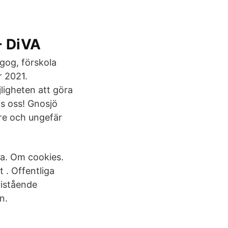
- DiVA
gog, förskola
r 2021.
jligheten att göra
os oss! Gnosjö
re och ungefär
a. Om cookies.
t . Offentliga
ristående
n.