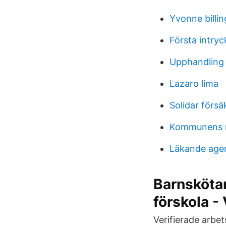
Yvonne billin
Första intryc
Upphandling j
Lazaro lima
Solidar försä
Kommunens m
Läkande age
Barnskötar
förskola -
Verifierade arbet