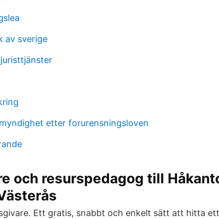
gslea
k av sverige
uristtjänster
kring
yndighet etter forurensningsloven
rande
e och resurspedagog till Håkant
 Västerås
sgivare. Ett gratis, snabbt och enkelt sätt att hitta e