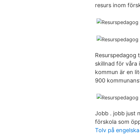
resurs inom förs
Resurspedagog til
skillnad för vår
kommun är en li
900 kommunanst
Jobb . jobb just 
förskola som öp
Tolv på engelska