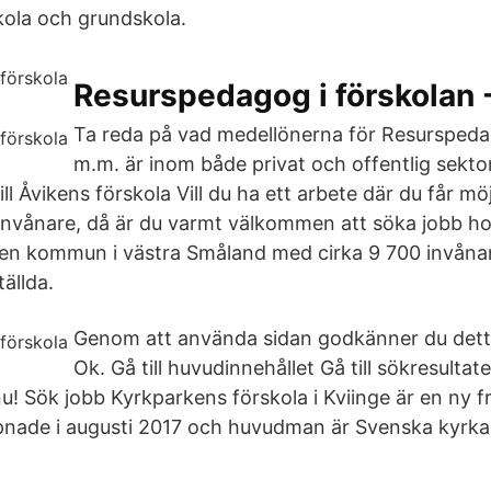
kola och grundskola.
Resurspedagog i förskolan 
Ta reda på vad medellönerna för Resurspeda
m.m. är inom både privat och offentlig sekto
l Åvikens förskola Vill du ha ett arbete där du får mö
a invånare, då är du varmt välkommen att söka jobb h
ten kommun i västra Småland med cirka 9 700 invåna
ällda.
Genom att använda sidan godkänner du dett
Ok. Gå till huvudinnehållet Gå till sökresultate
nu! Sök jobb Kyrkparkens förskola i Kviinge är en ny f
pnade i augusti 2017 och huvudman är Svenska kyrka