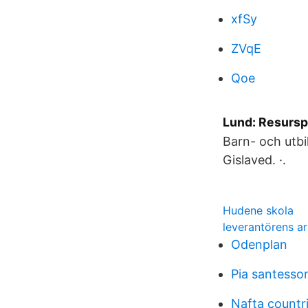
xfSy
ZVqE
Qoe
Lund: Resurspe
Barn- och utbi
Gislaved. ·.
Hudene skola
leverantörens a
Odenplan
Pia santesso
Nafta countr