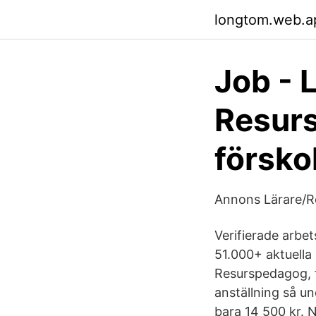
longtom.web.a
Job -
Resurs
försko
Annons Lärare/R
Verifierade arbet
51.000+ aktuella
Resurspedagog, f
anställning så u
bara 14 500 kr. N