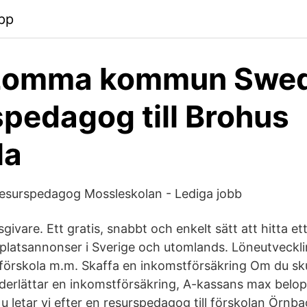
pp
 Lomma kommun Swed
pedagog till Brohus
la
esurspedagog Mossleskolan - Lediga jobb
sgivare. Ett gratis, snabbt och enkelt sätt att hitta e
 platsannonser i Sverige och utomlands. Löneutveckl
örskola m.m. Skaffa en inkomstförsäkring Om du skul
nderlättar en inkomstförsäkring, A-kassans max belo
u letar vi efter en resurspedagog till förskolan Örnba