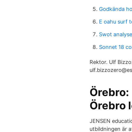
Godkända ho
E oahu surf t
Swot analys
Sonnet 18 c
Rektor. Ulf Bizz
ulf.bizzozero@es
Örebro:
Örebro 
JENSEN educatio
utbildningen är 