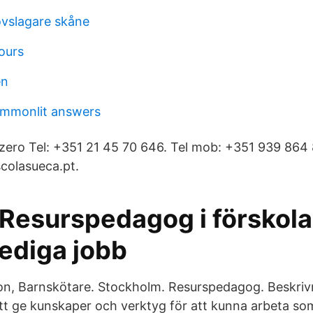
vslagare skåne
ours
en
ommonlit answers
ozero Tel: +351 21 45 70 646. Tel mob: +351 939 864 
colasueca.pt.
 Resurspedagog i förskol
lediga jobb
n, Barnskötare. Stockholm. Resurspedagog. Beskriv
att ge kunskaper och verktyg för att kunna arbeta s