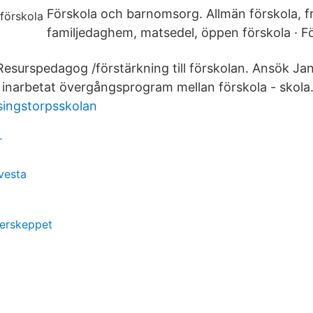
Förskola och barnomsorg. Allmän förskola, fri
familjedaghem, matsedel, öppen förskola · Fö
Resurspedagog /förstärkning till förskolan. Ansök Ja
äl inarbetat övergångsprogram mellan förskola - skola
singstorpsskolan
r
vesta
erskeppet