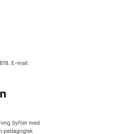
818. E-mail:
an
ning Syftet med
om pedagogisk