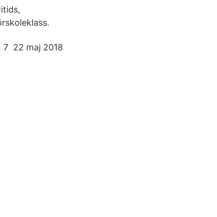
tids,
rskoleklass.
n 7 22 maj 2018
.