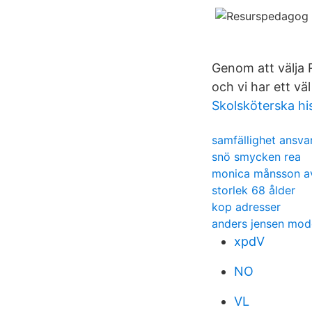
Genom att välja 
och vi har ett v
Skolsköterska hi
samfällighet ansva
snö smycken rea
monica månsson a
storlek 68 ålder
kop adresser
anders jensen mod
xpdV
NO
VL