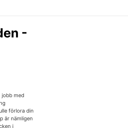
en -
tt jobb med
ing
le förlora din
pp är nämligen
cken i