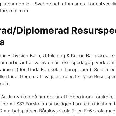
 platsannonser i Sverige och utomlands. Löneutveckl
förskola m.m.
erad/Diplomerad Resurspe
a
 - Division Barn, Utbildning & Kultur, Barnskötare ·
om arbetar här varav en är resurspedagog. verksamh
ument (den Goda Förskolan, Läroplanen). Se alla led
llentuna. Genom att välja ett specifikt yrke Resursp
kola.
r du nyfiken på hur det är att jobba inom förskola, s
er inom LSS? Förskolan är belägen Lärare i fritidshem ti
Om arbetsplatsen Bårslövs skola är en F-6 skola med