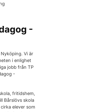
ing
dagog -
 Nyköping. Vi är
eten i enlighet
iga jobb från TP
edagog -
kola, fritidshem,
ll Bårslövs skola
 cirka elever som