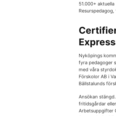
51.000+ aktuella
Resurspedagog, 
Certifi
Express
Nyköpings kommun
fyra pedagoger s
med våra styrdok
Förskolor AB i Va
Bällstalunds förs
Ansökan stängd. Ä
fritidsgårdar ell
Arbetsuppgifter 