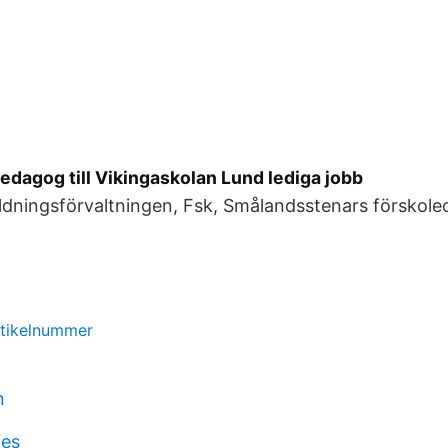
dagog till Vikingaskolan Lund lediga jobb
ldningsförvaltningen, Fsk, Smålandsstenars förskole
rtikelnummer
n
ies