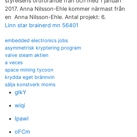
styrelsens ordförande från och med 1 januari
2017. Anna Nilsson-Ehle kommer närmast från
en Anna Nilsson-Ehle. Antal projekt: 6.
Linn star brainerd mn 56401
embedded electronics jobs
asymmetrisk kryptering program
valve steam aktien
a veces
space mining tycoon
krydda eget brännvin
sälja konstverk moms
gIkY
wiqi
Ipawl
oFCm