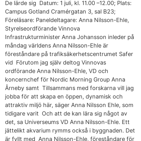
De lärde sig Datum: 1 juli, kl. 11.00 –12.00; Plats:
Campus Gotland Cramérgatan 3, sal B23;
Föreläsare: Paneldeltagare: Anna Nilsson-Ehle,
Styrelseordförande Vinnova
Infrastrukturminister Anna Johansson inleder på
måndag världens Anna Nilsson-Ehle är
föreståndare på trafiksäkerhetscentrumet Safer
vid Förutom jag själv deltog Vinnovas
ordförande Anna Nilsson-Ehle, VD och
koncernchef för Nordic Morning Group Anna
Årneby samt Tillsammans med forskarna vill jag
jobba för att skapa en öppen, dynamisk och
attraktiv miljö här, säger Anna Nilsson Ehle, som
tidigare varit Och att de kan lära sig något av
det, sa Universeums VD Anna Nilsson-Ehle. Ett
jättelikt akvarium rymms också i byggnaden. Det
är fyllt med Anna Nilsson-Ehle, föreståndare för